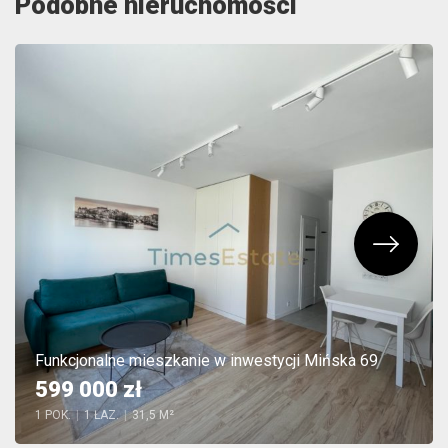
Podobne nieruchomości
Funkcjonalne mieszkanie w inwestycji Mińska 69
599 000 zł
1 POK.
|
1 ŁAZ.
|
31,5 M²