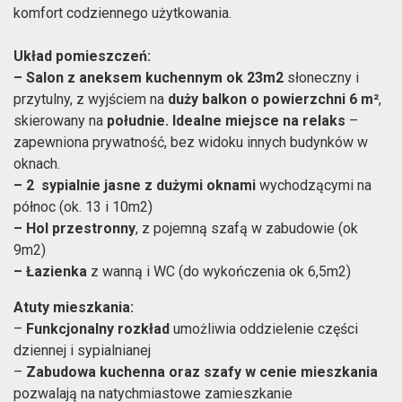
komfort codziennego użytkowania.
Układ pomieszczeń:
– Salon z aneksem kuchennym
ok 23m2
słoneczny i
przytulny, z wyjściem na
duży balkon o powierzchni 6 m²
,
skierowany na
południe. Idealne miejsce na relaks
–
zapewniona prywatność, bez widoku innych budynków w
oknach.
– 2 sypialnie jasne z dużymi oknami
wychodzącymi na
północ (ok. 13 i 10m2)
– Hol
przestronny
, z pojemną szafą w zabudowie (ok
9m2)
–
Łazienka
z wanną i WC (do wykończenia ok 6,5m2)
Atuty mieszkania:
–
Funkcjonalny rozkład
umożliwia oddzielenie części
dziennej i sypialnianej
–
Zabudowa kuchenna oraz szafy w cenie mieszkania
pozwalają na natychmiastowe zamieszkanie