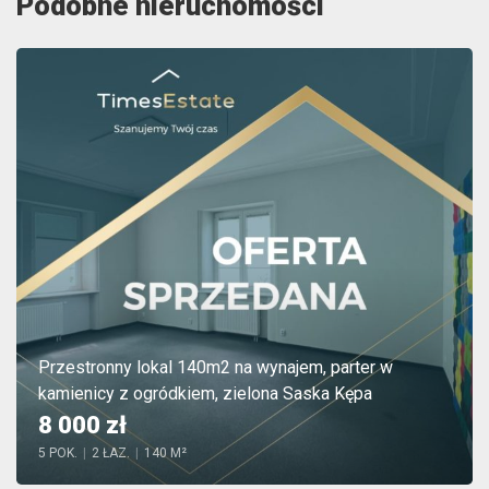
Podobne nieruchomości
Przestronny lokal 140m2 na wynajem, parter w
kamienicy z ogródkiem, zielona Saska Kępa
8 000 zł
5 POK.
|
2 ŁAZ.
|
140 M²