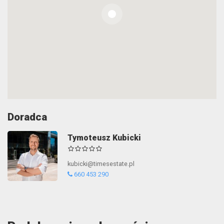
Doradca
Tymoteusz Kubicki
kubicki@timesestate.pl
660 453 290