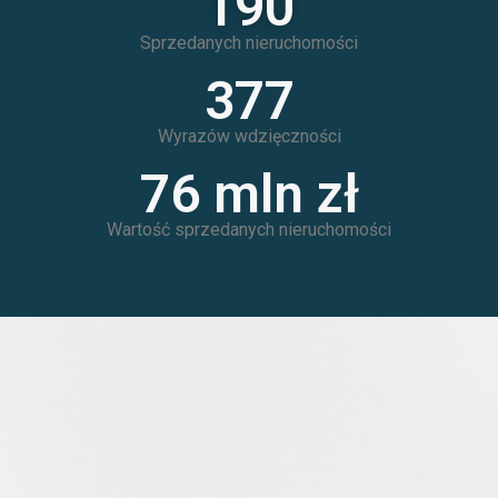
190
Sprzedanych nieruchomości
380
Wyrazów wdzięczności
90
 mln zł
Wartość sprzedanych nieruchomości