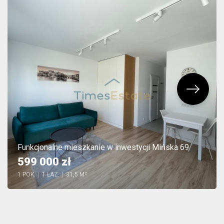
Funkcjonalne mieszkanie w inwestycji Mińska 69
599 000 zł
1 POK.
|
1 ŁAZ.
|
31,5 M²