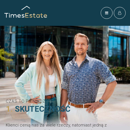
CZAS TO PIENIĄDZ
1.
SKUTECZNOŚĆ
Klienci cenią nas za wiele rzeczy, natomiast jedną z