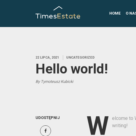
HOME
O NA
22 LIPCA, 2021
UNCATEGORIZED
Hello world!
By Tymoteusz Kubicki
W
UDOSTĘPNIJ
elcome to W
writing!