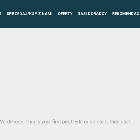
S
SPRZEDAJ/KUP Z NAMI
OFERTY
NASI DORADCY
REKOMENDAC
ordPress. This is your first post. Edit or delete it, then start