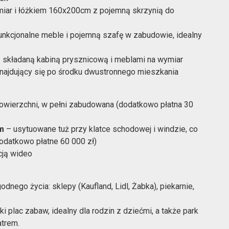
miar i łóżkiem 160x200cm z pojemną skrzynią do
nkcjonalne meble i pojemną szafę w zabudowie, idealny
 składaną kabiną prysznicową i meblami na wymiar
znajdujący się po środku dwustronnego mieszkania
owierzchni, w pełni zabudowana (dodatkowo płatna 30
m
– usytuowane tuż przy klatce schodowej i windzie, co
odatkowo płatne 60 000 zł)
cją wideo
nego życia: sklepy (Kaufland, Lidl, Żabka), piekarnie,
.
i plac zabaw, idealny dla rodzin z dziećmi, a także park
atrem.