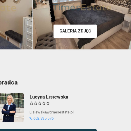
GALERIA ZDJĘĆ
oradca
Lucyna Lisiewska
Lisiewska@timesestate.pl
602 835 576