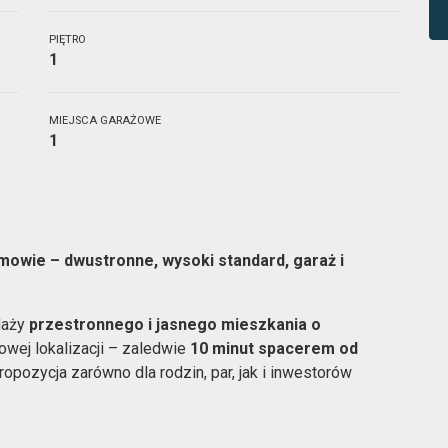
PIĘTRO
1
MIEJSCA GARAŻOWE
1
owie – dwustronne, wysoki standard, garaż i
daży
przestronnego i jasnego mieszkania o
owej lokalizacji – zaledwie
10 minut spacerem od
ropozycja zarówno dla rodzin, par, jak i inwestorów