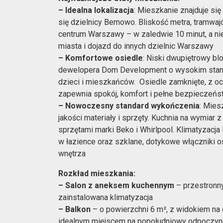
– Idealna lokalizacja
: Mieszkanie znajduje się
się dzielnicy Bemowo. Bliskość metra, tramwa
centrum Warszawy – w zaledwie 10 minut, a ni
miasta i dojazd do innych dzielnic Warszawy
– Komfortowe osiedle
: Niski dwupiętrowy b
dewelopera Dom Development o wysokim standar
dzieci i mieszkańców. Osiedle zamknięte, z och
zapewnia spokój, komfort i pełne bezpieczeń
– Nowoczesny standard wykończenia
: Mies
jakości materiały i sprzęty. Kuchnia na wymiar
sprzętami marki Beko i Whirlpool. Klimatyzacja
w łazience oraz szklane, dotykowe włączniki oś
wnętrza
Rozkład mieszkania:
– Salon z aneksem kuchennym
– przestronny
zainstalowana klimatyzacja
– Balkon
– o powierzchni 6 m², z widokiem na o
idealnym miejscem na popołudniowy odpoczy