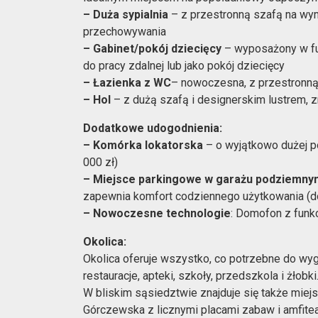
– Duża sypialnia
– z przestronną szafą na wy
przechowywania
– Gabinet/pokój dziecięcy
– wyposażony w fu
do pracy zdalnej lub jako pokój dziecięcy
– Łazienka z WC
– nowoczesna, z przestronną
– Hol
– z dużą szafą i designerskim lustrem, 
Dodatkowe udogodnienia:
– Komórka lokatorska
– o wyjątkowo dużej p
000 zł)
– Miejsce parkingowe w garażu podziemny
zapewnia komfort codziennego użytkowania (d
– Nowoczesne technologie
: Domofon z funk
Okolica:
Okolica oferuje wszystko, co potrzebne do wygod
restauracje, apteki, szkoły, przedszkola i żłobki
W bliskim sąsiedztwie znajduje się także miejsk
Górczewska z licznymi placami zabaw i amfite