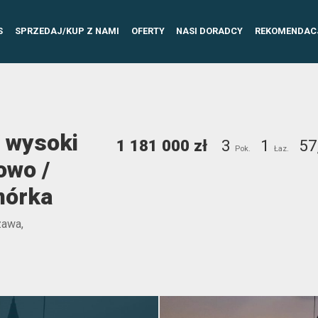
S
SPRZEDAJ/KUP Z NAMI
OFERTY
NASI DORADCY
REKOMENDAC
 wysoki
1 181 000 zł
3
1
57
Pok.
Łaz.
owo /
omórka
zawa,