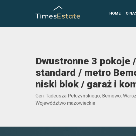
HOME
O NA
Dwustronne 3 pokoje /
standard / metro Bem
niski blok / garaż i k
Gen. Tadeusza Pełczyńskiego, Bemowo, Wars
Województwo mazowieckie