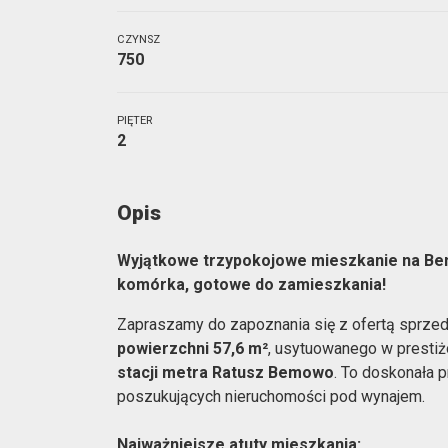
CZYNSZ
750
PIĘTER
2
Opis
Wyjątkowe trzypokojowe mieszkanie na Bem
komórka, gotowe do zamieszkania!
Zapraszamy do zapoznania się z ofertą sprze
powierzchni 57,6 m²
, usytuowanego w prestiż
stacji metra Ratusz Bemowo
. To doskonała p
poszukujących nieruchomości pod wynajem.
Najważniejsze atuty mieszkania: