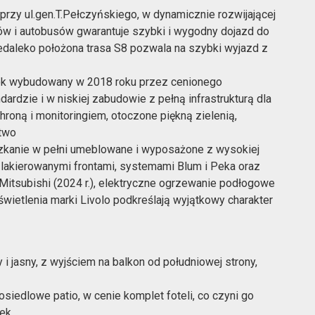
 przy ul.gen.T.Pełczyńskiego, w dynamicznie rozwijającej
jów i autobusów gwarantuje szybki i wygodny dojazd do
edaleko położona trasa S8 pozwala na szybki wyjazd z
lok wybudowany w 2018 roku przez cenionego
dzie i w niskiej zabudowie z pełną infrastrukturą dla
roną i monitoringiem, otoczone piękną zielenią,
stwo
zkanie w pełni umeblowane i wyposażone z wysokiej
 z lakierowanymi frontami, systemami Blum i Peka oraz
 Mitsubishi (2024 r.), elektryczne ogrzewanie podłogowe
wietlenia marki Livolo podkreślają wyjątkowy charakter
 i jasny, z wyjściem na balkon od południowej strony,
siedlowe patio, w cenie komplet foteli, co czyni go
nek