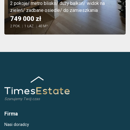
2 pokoje/ metro blisko/ duży balkon/ widok na
zieleń/ zadbane osiedle/ do zamieszkania
749 000 zł
2 POK.
|
1 ŁAZ.
|
40 M²
Szanujemy Twój czas
Firma
Nasi doradcy