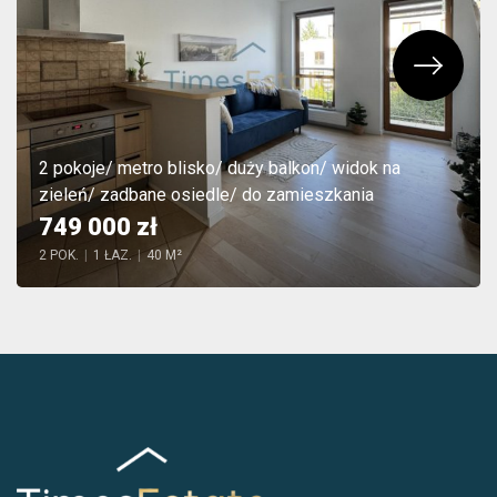
2 pokoje/ metro blisko/ duży balkon/ widok na
zieleń/ zadbane osiedle/ do zamieszkania
749 000 zł
2 POK.
|
1 ŁAZ.
|
40 M²