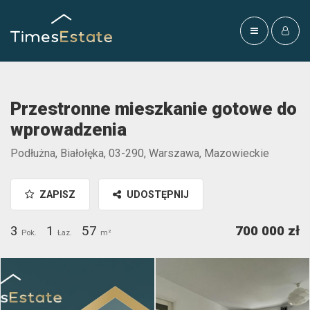
Przestronne mieszkanie gotowe do
wprowadzenia
Podłużna, Białołęka, 03-290, Warszawa, Mazowieckie
ZAPISZ
UDOSTĘPNIJ
3
1
57
700 000 zł
Pok.
Łaz.
m²