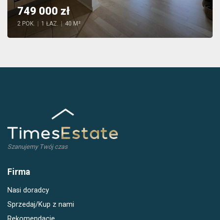
749 000 zł
2 POK.
|
1 ŁAZ.
|
40 M²
Szanujemy Twój czas
Firma
Nasi doradcy
Sprzedaj/Kup z nami
Rekomendacje