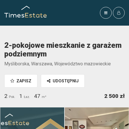
2-pokojowe mieszkanie z garażem
podziemnym
Myśliborska, Warszawa, Województwo mazowieckie
ZAPISZ
UDOSTĘPNIJ
2
1
47
2 500 zł
Pok.
Łaz.
m²