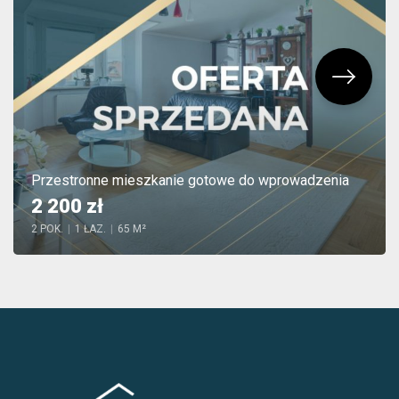
Przestronne mieszkanie gotowe do wprowadzenia
2 200 zł
2 POK.
|
1 ŁAZ.
|
65 M²