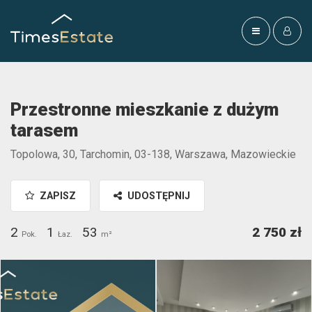
Przestronne mieszkanie z dużym
tarasem
Topolowa, 30, Tarchomin, 03-138, Warszawa, Mazowieckie
ZAPISZ
UDOSTĘPNIJ
2
1
53
2 750 zł
Pok.
Łaz.
m²