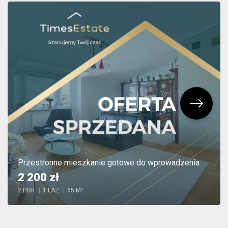
Przestronne mieszkanie gotowe do wprowadzenia
2 200 zł
2 POK.
|
1 ŁAZ.
|
65 M²