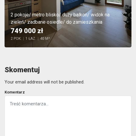
2 pokoje/ metro blisko/ duży balkon/ widok na
zieleń/ zadbane osiedle/ do zamieszkania
749 000 zł
2 POK.
|
1 ŁAZ.
|
40 M²
Skomentuj
Your email address will not be published.
Komentarz