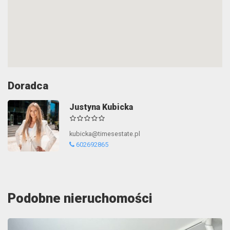
Doradca
Justyna Kubicka
kubicka@timesestate.pl
602692865
Podobne nieruchomości