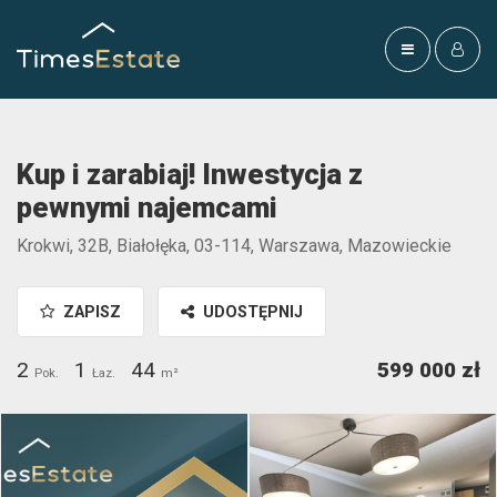
Kup i zarabiaj! Inwestycja z
pewnymi najemcami
Krokwi, 32B, Białołęka, 03-114, Warszawa, Mazowieckie
ZAPISZ
UDOSTĘPNIJ
2
1
44
599 000 zł
Pok.
Łaz.
m²