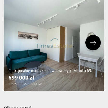
Funkcjonalne mieszkanie w inwestycji Mińska 69
599 000 zł
1 POK.
|
1 ŁAZ.
|
31,5 M²