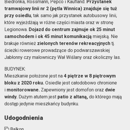
Biedronka, Rossmann, Pepco i Kaufland.
Przystanek
tramwajowy linii nr 2 (pętla Winnica)
znajduje się tuż
przy osiedlu
, tak samo jak przystanek autobusowy linii,
które wyjeżdżają w różne części miasta oraz w stronę
Legionowa.
Dojazd do centrum zajmuje ok 25 minut
samochodem i ok 45 minut komunikacją
miejską. Nie
brakuje również
zielonych terenów rekreacyjnych
tj.
ścieżki rowerowe prowadzące do podwarszawskiej
Jabłonny czy malowniczy Wał Wiślany oraz okoliczny las.
BUDYNEK:
Mieszkanie położone jest na
4 piętrze w 8 piętrowym
bloku z 2020 roku.
Osiedle jest całodobowo chronione
i
monitorowane.
Zapewniony jest domofon oraz
dwie
windy.
Dużym atutem jest
patio z altaną,
do którego mają
dostęp jedynie mieszkańcy budynku.
Udogodnienia
Balkon