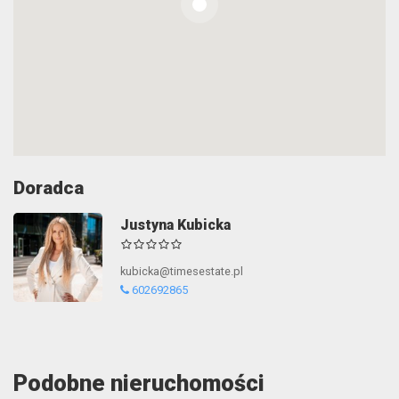
Doradca
Justyna Kubicka
kubicka@timesestate.pl
602692865
Podobne nieruchomości