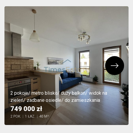
2 pokoje/ metro blisko/ duży balkon/ widok na
zieleń/ zadbane osiedle/ do zamieszkania
749 000 zł
2 POK.
|
1 ŁAZ.
|
40 M²